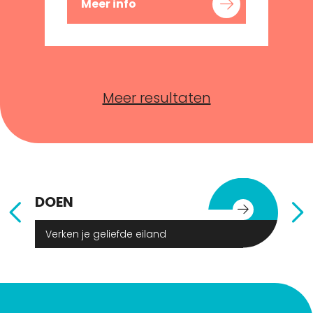
Meer info
Meer resultaten
DOEN
E
Verken je geliefde eiland