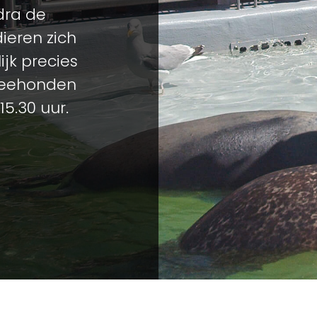
odra de
ieren zich
jk precies
 zeehonden
15.30 uur.