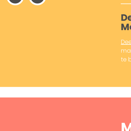
De
M
Dee
mak
te 
M