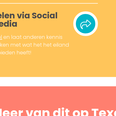
len via Social
edia
l
en laat anderen kennis
en met wat het het eiland
bieden heeft!
eer van dit op Tex