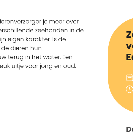
dierenverzorger je meer over
erschillende zeehonden in de
Z
jn eigen karakter. Is de
v
 de dieren hun
E
w terug in het water. Een
uk uitje voor jong en oud.
D