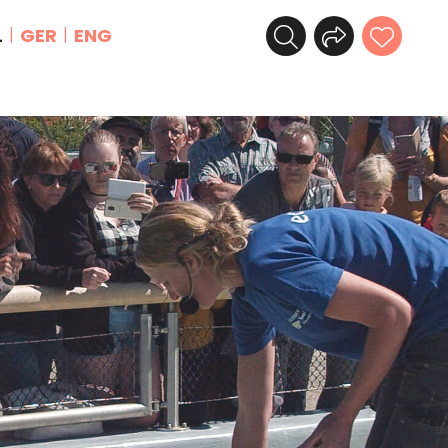
L
GER
ENG