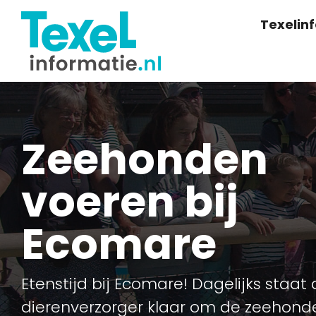
Texelin
Zeehonden
voeren bij
Ecomare
Etenstijd bij Ecomare! Dagelijks staat
dierenverzorger klaar om de zeehond