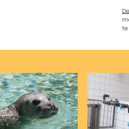
De
ma
te