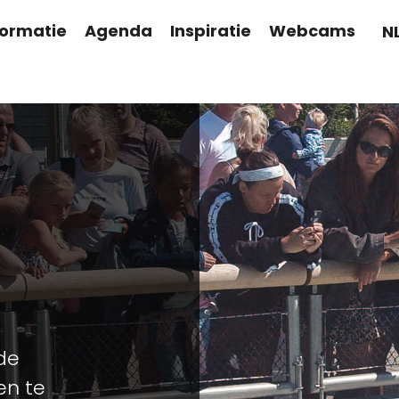
formatie
Agenda
Inspiratie
Webcams
N
 de
en te