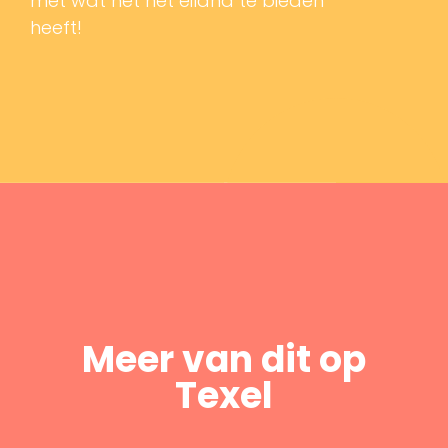
met wat het het eiland te bieden
heeft!
Meer van dit op
Texel