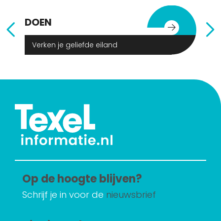
DOEN
E
Verken je geliefde eiland
Op de hoogte blijven?
Schrijf je in voor de
nieuwsbrief