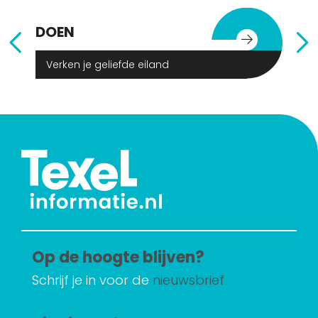
DOEN
E
Verken je geliefde eiland
Op de hoogte blijven?
Schrijf je in voor de
nieuwsbrief