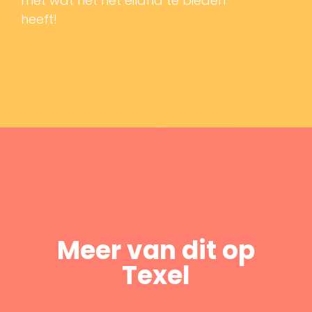
met wat het het eiland te bieden
heeft!
Meer van dit op
Texel