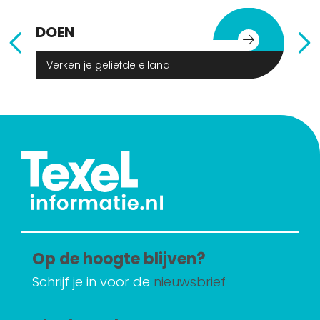
DOEN
E
Verken je geliefde eiland
Op de hoogte blijven?
Schrijf je in voor de
nieuwsbrief