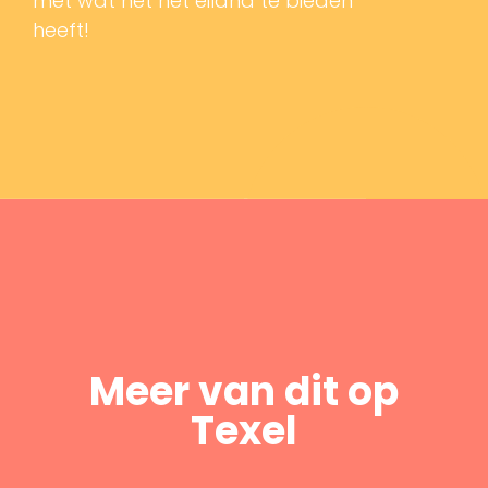
met wat het het eiland te bieden
heeft!
Meer van dit op
Texel