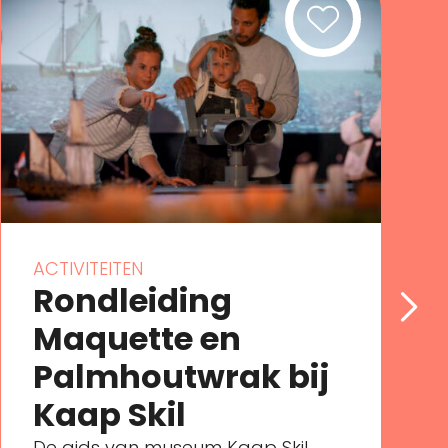
ACTIVITEITEN
Rondleiding
Maquette en
Palmhoutwrak bij
Kaap Skil
De gids van museum Kaap Skil