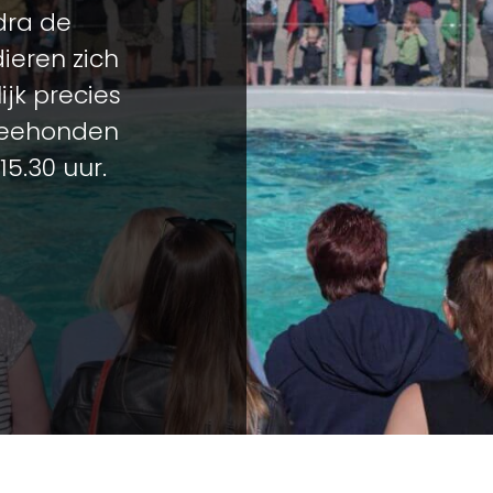
odra de
ieren zich
jk precies
 zeehonden
15.30 uur.