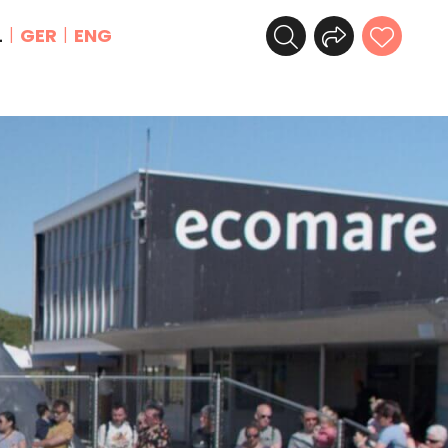
L
GER
ENG