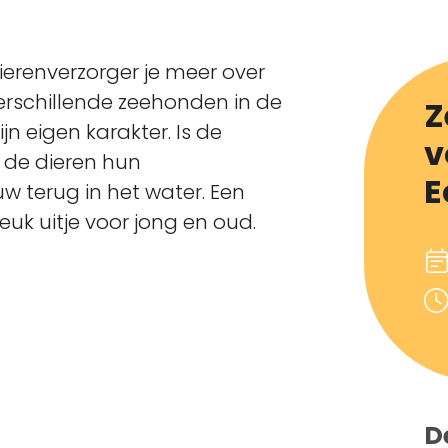
dierenverzorger je meer over
erschillende zeehonden in de
Z
jn eigen karakter. Is de
v
 de dieren hun
E
w terug in het water. Een
uk uitje voor jong en oud.
D