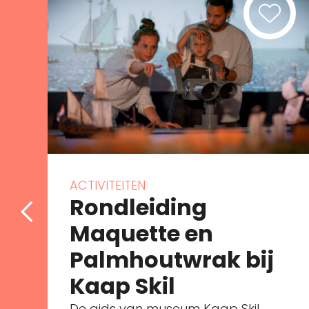
ACTIVITEITEN
Rondleiding
Maquette en
Palmhoutwrak bij
Kaap Skil
De gids van museum Kaap Skil