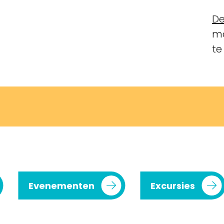
De
ma
te
Evenementen
Excursies