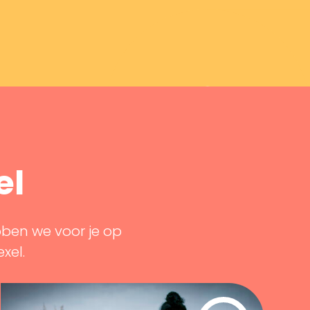
el
bben we voor je op
exel.