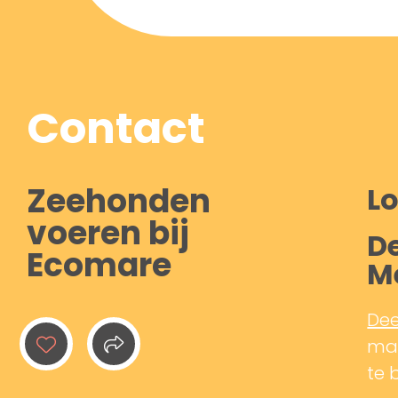
Contact
Zeehonden
Lo
voeren bij
De
Ecomare
M
Dee
mak
te 