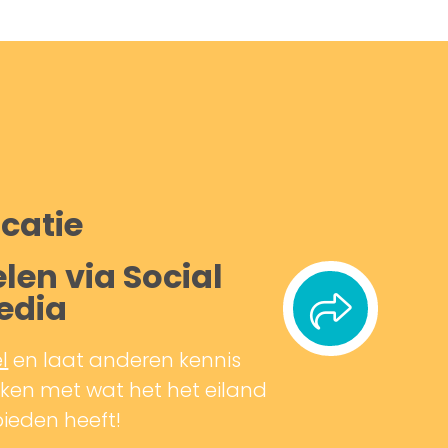
catie
len via Social
edia
l
en laat anderen kennis
en met wat het het eiland
bieden heeft!