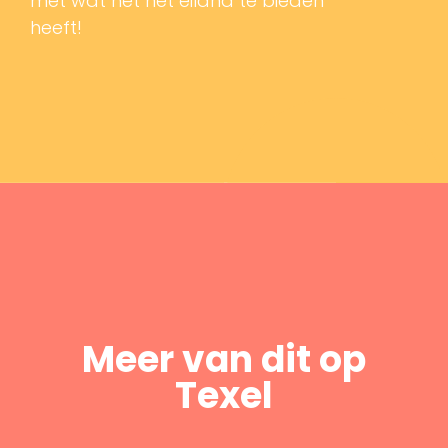
met wat het het eiland te bieden
heeft!
Meer van dit op
Texel