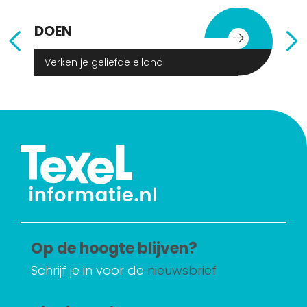
DOEN
E
Verken je geliefde eiland
Op de hoogte blijven?
Schrijf je in voor de
nieuwsbrief