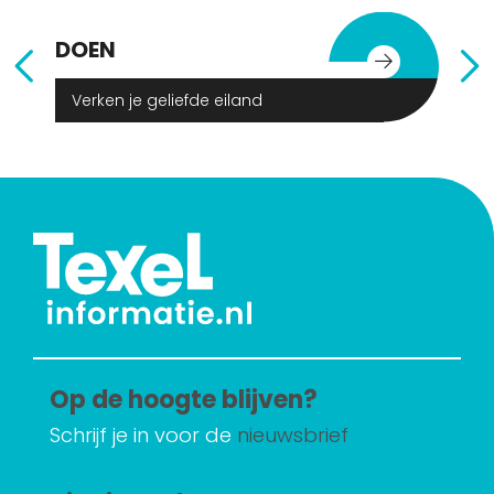
DOEN
E
Verken je geliefde eiland
Op de hoogte blijven?
Schrijf je in voor de
nieuwsbrief