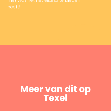
met wat het het eiland te bieden
heeft!
Meer van dit op
Texel