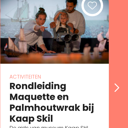
ACTIVITEITEN
Rondleiding
Maquette en
Palmhoutwrak bij
Kaap Skil
De gids van museum Kaap Skil