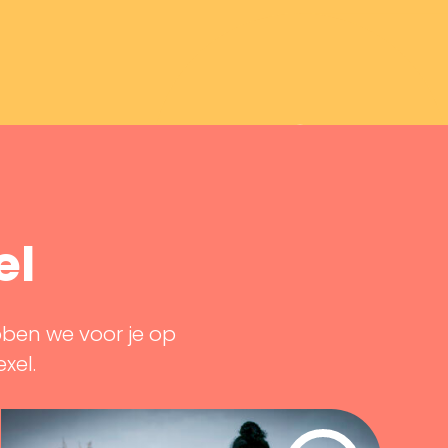
el
bben we voor je op
exel.