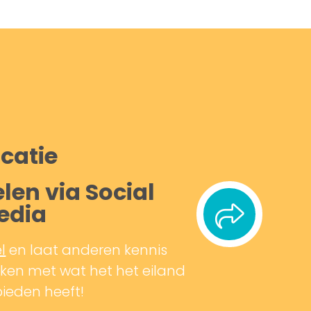
catie
len via Social
edia
l
en laat anderen kennis
en met wat het het eiland
bieden heeft!