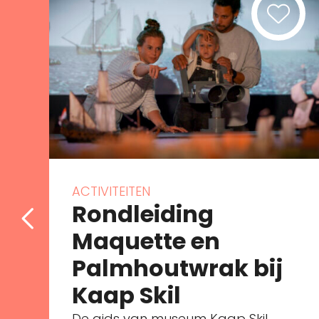
ACTIVITEITEN
Rondleiding
Maquette en
Palmhoutwrak bij
Kaap Skil
De gids van museum Kaap Skil