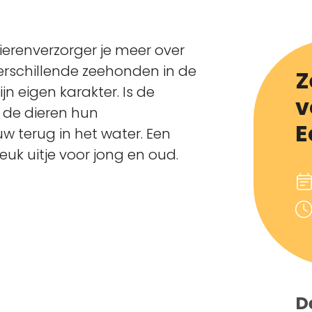
dierenverzorger je meer over
erschillende zeehonden in de
Z
jn eigen karakter. Is de
v
 de dieren hun
E
w terug in het water. Een
uk uitje voor jong en oud.
D