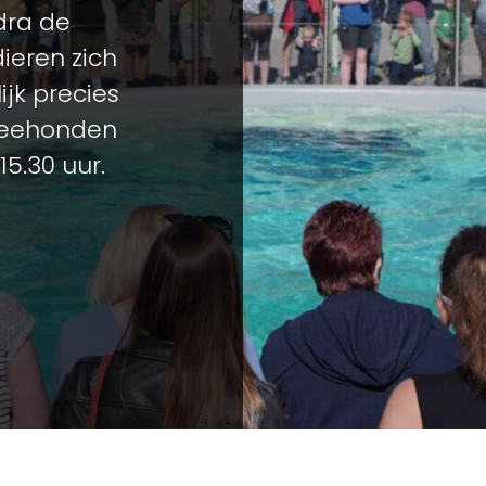
odra de
ieren zich
jk precies
 zeehonden
15.30 uur.