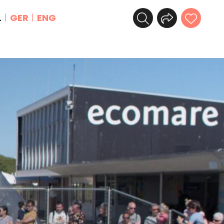
L
GER
ENG