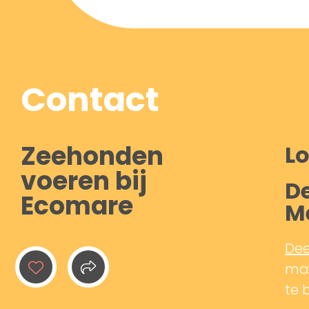
Contact
Zeehonden
Lo
voeren bij
De
Ecomare
M
Dee
mak
te 