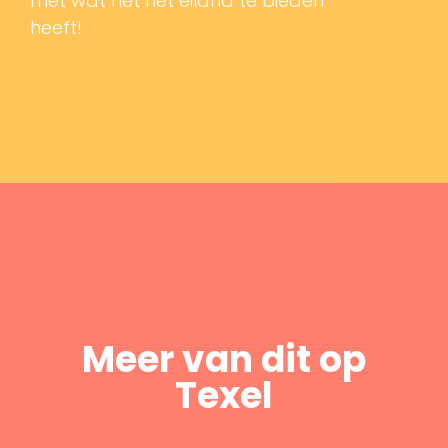
met wat het het eiland te bieden
heeft!
Meer van dit op
Texel