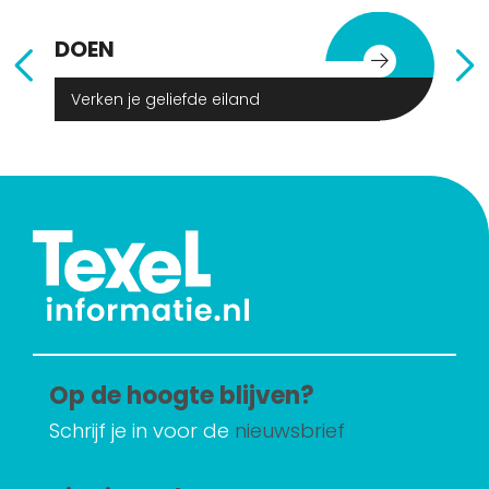
DOEN
E
Verken je geliefde eiland
Op de hoogte blijven?
Schrijf je in voor de
nieuwsbrief