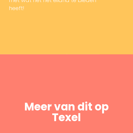
met wat het het eiland te bieden
heeft!
Meer van dit op
Texel