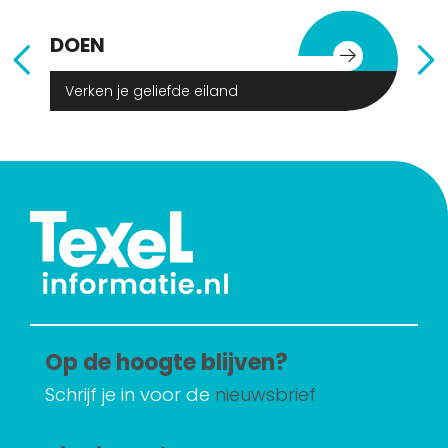
DOEN
E
Verken je geliefde eiland
Op de hoogte blijven?
Schrijf je in voor de
nieuwsbrief