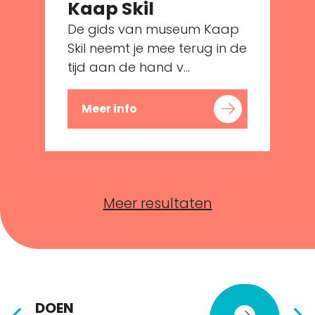
Kaap Skil
De gids van museum Kaap
e
Skil neemt je mee terug in de
tijd aan de hand v...
Meer info
Meer resultaten
DOEN
E