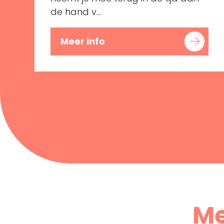
de hand v...
Meer info
Me