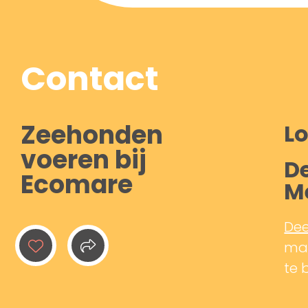
Contact
Zeehonden
Lo
voeren bij
De
Ecomare
M
Dee
mak
te 