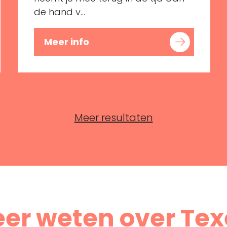
de hand v...
Meer info
Meer resultaten
er weten over Tex