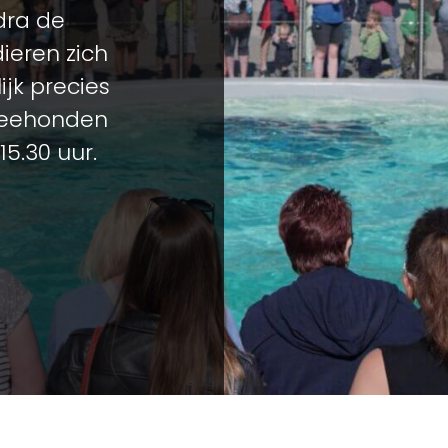
odra de
ieren zich
jk precies
 zeehonden
15.30 uur.