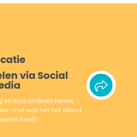
catie
len via Social
edia
l
en laat anderen kennis
en met wat het het eiland
bieden heeft!