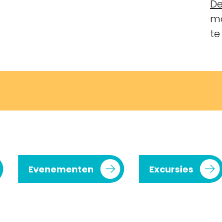
De
ma
te
Evenementen
Excursies