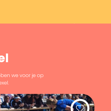
el
bben we voor je op
exel.