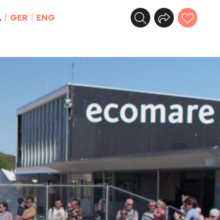
L
GER
ENG