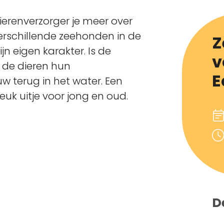
dierenverzorger je meer over
erschillende zeehonden in de
Z
jn eigen karakter. Is de
v
 de dieren hun
E
w terug in het water. Een
uk uitje voor jong en oud.
D