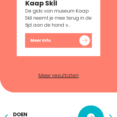
Kaap Skil
De gids van museum Kaap
e
Skil neemt je mee terug in de
tijd aan de hand v...
Meer info
Meer resultaten
DOEN
E