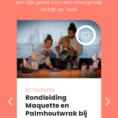
een rijtje gezet voor een onvergetelijk
verblijf op Texel.
ACTIVITEITEN
Rondleiding
Maquette en
Palmhoutwrak bij
e