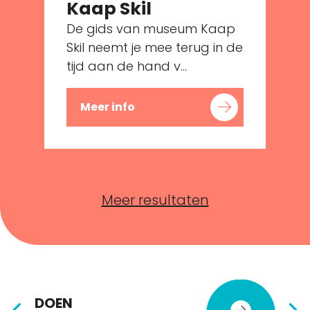
Kaap Skil
De gids van museum Kaap
Skil neemt je mee terug in de
tijd aan de hand v...
Meer info
Meer resultaten
DOEN
E