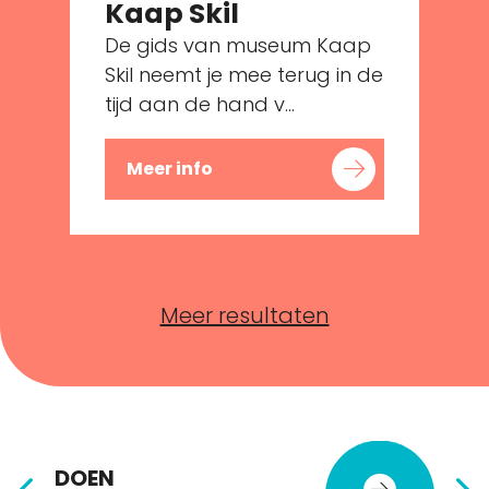
Kaap Skil
De gids van museum Kaap
e
Skil neemt je mee terug in de
tijd aan de hand v...
Meer info
Meer resultaten
DOEN
E