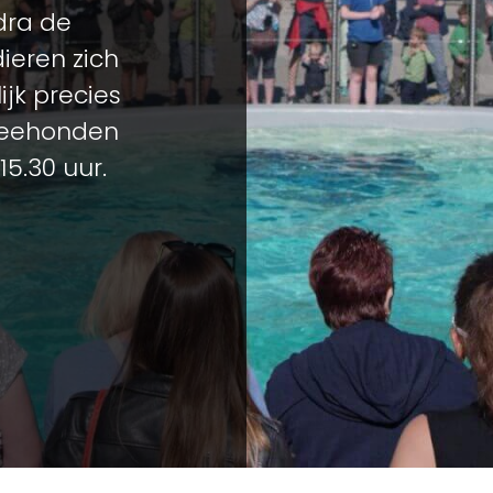
odra de
ieren zich
jk precies
 zeehonden
15.30 uur.