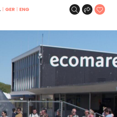
L
GER
ENG