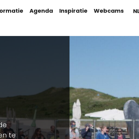
formatie
Agenda
Inspiratie
Webcams
N
 de
en te