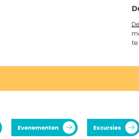
D
De
ma
te
Evenementen
Excursies