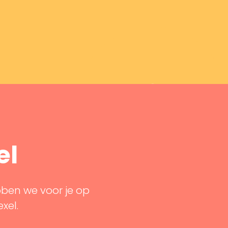
el
bben we voor je op
exel.