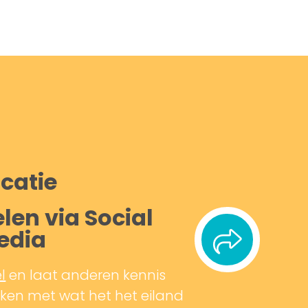
catie
len via Social
edia
l
en laat anderen kennis
en met wat het het eiland