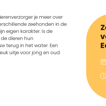
dierenverzorger je meer over
erschillende zeehonden in de
Z
jn eigen karakter. Is de
v
 de dieren hun
E
w terug in het water. Een
uk uitje voor jong en oud.