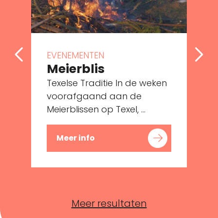
EVENEMENTEN
Meierblis
Texelse Traditie In de weken
voorafgaand aan de
Meierblissen op Texel, ...
M
Meer info
Meer resultaten