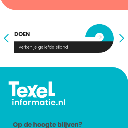
DOEN
E
Verken je geliefde eiland
Op de hoogte blijven?