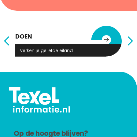
DOEN
E
Verken je geliefde eiland
Op de hoogte blijven?