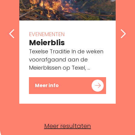
EVENEMENTEN
Meierblis
Texelse Traditie In de weken
voorafgaand aan de
Meierblissen op Texel, ...
M
Meer info
Meer resultaten