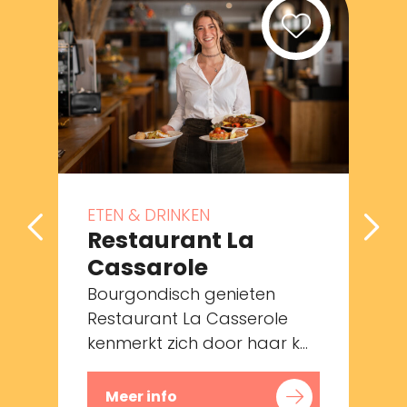
ETEN & DRINKEN
Restaurant La
Cassarole
Bourgondisch genieten
Restaurant La Casserole
kenmerkt zich door haar k...
i
Meer info