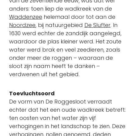
van de zeventiende eeuw, was dat wel
anders: toen liep de wadkreek van de
Waddenzee
helemaal door tot aan de
Noordzee
, bij natuurgebied
De Slufter
. In
1630 werd echter de zanddijk aangelegd,
waardoor de plas kleiner werd. Het zoute
water werd brak en veel zeedieren, zoals
onder meer de roggen – waaraan de
sloot zijn naam heeft te danken –
verdwenen uit het gebied.
Toevluchtsoord
De vorm van De Roggesloot verraadt
echter dat het een oude wadkreek betreft:
ten oosten van het water zijn vijf
verhogingen in het landschap te zien. Deze
verhogingen, nollen genoemd, deden