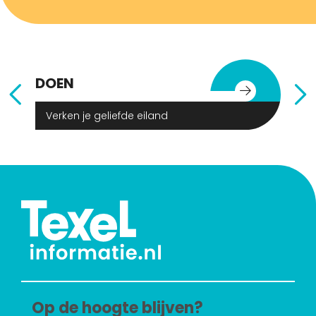
DOEN
E
Verken je geliefde eiland
Op de hoogte blijven?