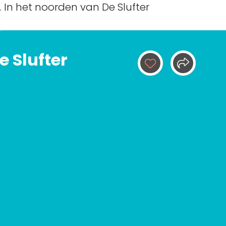
 In het noorden van De Slufter
e Slufter