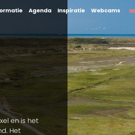
formatie
Agenda
Inspiratie
Webcams
N
xel en is het
d. Het