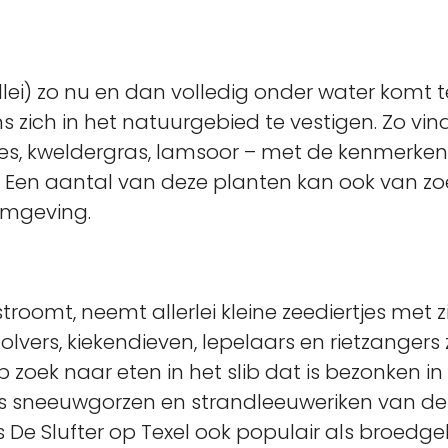
llei) zo nu en dan volledig onder water komt 
zich in het natuurgebied te vestigen. Zo vin
tjes, kweldergras, lamsoor – met de kenmerk
. Een aantal van deze planten kan ook van z
 omgeving.
stroomt, neemt allerlei kleine zeediertjes met 
lvers, kiekendieven, lepelaars en rietzangers 
 zoek naar eten in het slib dat is bezonken in 
s sneeuwgorzen en strandleeuweriken van de
is De Slufter op Texel ook populair als broedg