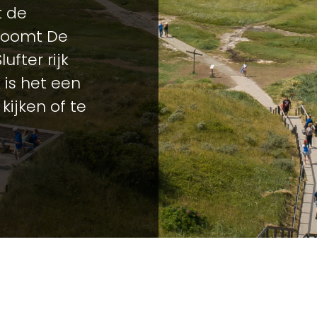
t de
troomt De
ufter rijk
 is het een
kijken of te