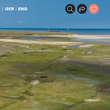
L
GER
ENG