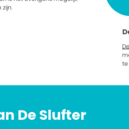
zijn.
D
De
ma
te
an De Slufter