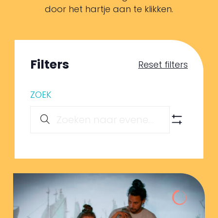
door het hartje aan te klikken.
Filters
Reset filters
ZOEK
Agenda
Zoeken
Vul
Toon
Filters
een
en
keyword
weergeven
in.
navigatie
Zoek
voor
Agenda
met