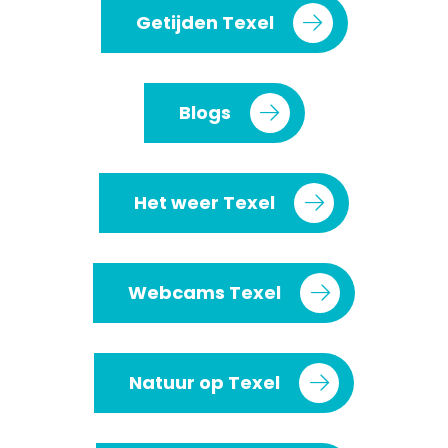
Getijden Texel
Blogs
Het weer Texel
Webcams Texel
Natuur op Texel