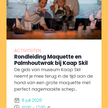
keyword.
ACTIVITEITEN
Rondleiding Maquette en
Palmhoutwrak bij Kaap Skil
De gids van museum Kaap Skil
neemt je mee terug in de tijd aan de
hand van een grote maquette met
perfect nagemaakte schep...
8 juli 2026
10:00
-
17:00