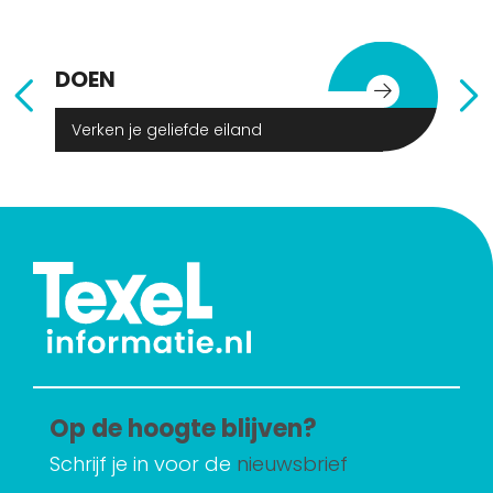
DOEN
E
Verken je geliefde eiland
Op de hoogte blijven?
Schrijf je in voor de
nieuwsbrief