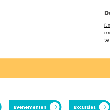
D
De
ma
te
Evenementen
Excursies