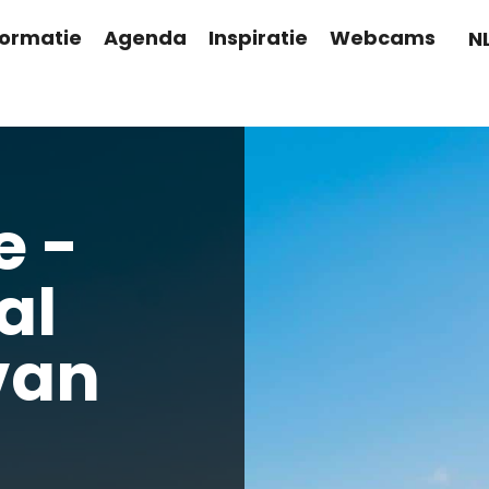
formatie
Agenda
Inspiratie
Webcams
N
e -
al
van