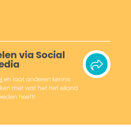
len via Social
edia
l
en laat anderen kennis
en met wat het het eiland
bieden heeft!