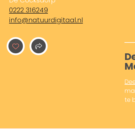
De Cocksdorp
0222 316249
info@natuurdigitaal.nl
De
M
Dee
mak
te 