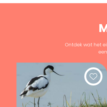
M
Ontdek wat het ei
een 