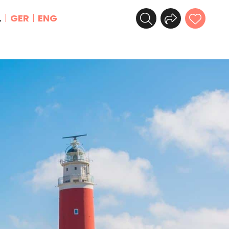
L
GER
ENG