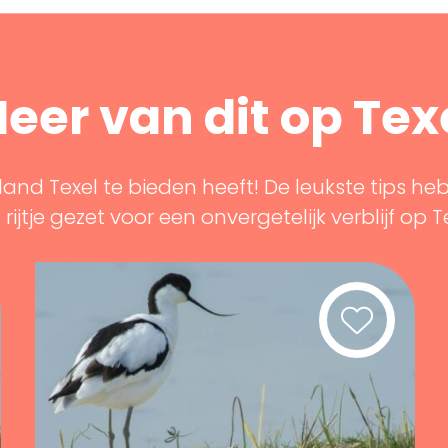
eer van dit op Tex
land Texel te bieden heeft! De leukste tips he
rijtje gezet voor een onvergetelijk verblijf op T