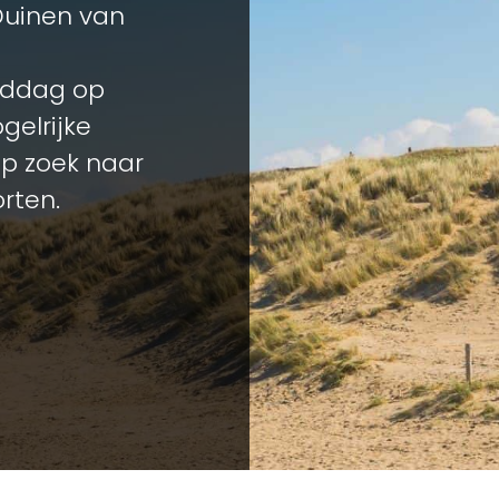
Duinen van
iddag op
gelrijke
op zoek naar
rten.