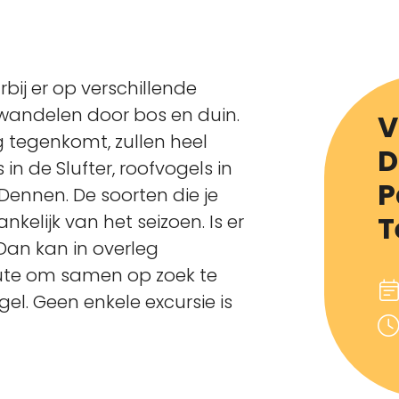
bij er op verschillende
wandelen door bos en duin.
V
 tegenkomt, zullen heel
D
s in de Slufter, roofvogels in
P
Dennen. De soorten die je
T
kelijk van het seizoen. Is er
an kan in overleg
ute om samen op zoek te
el. Geen enkele excursie is