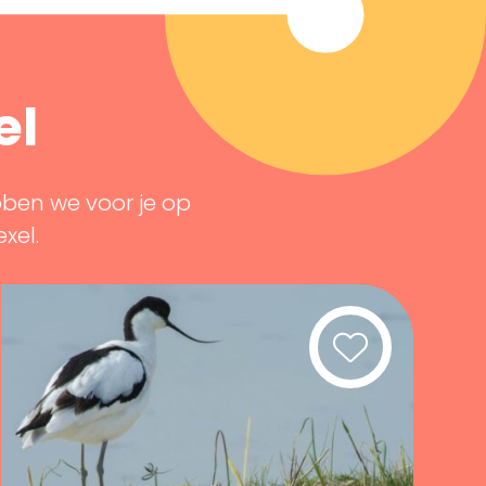
el
bben we voor je op
exel.