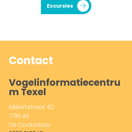
Excursies
Contact
Vogelinformatiecentru
m Texel
Kikkertstraat 42
1795 AE
De Cocksdorp