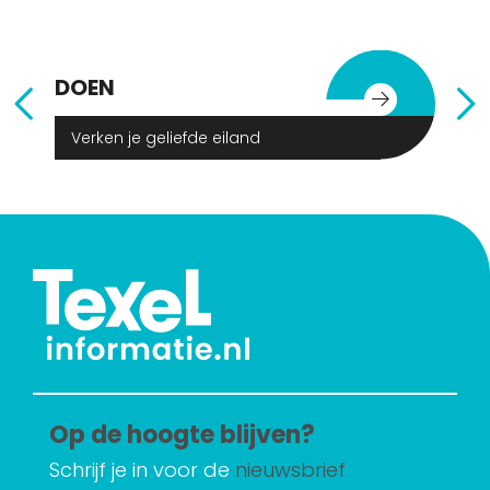
DOEN
E
Verken je geliefde eiland
Op de hoogte blijven?
Schrijf je in voor de
nieuwsbrief