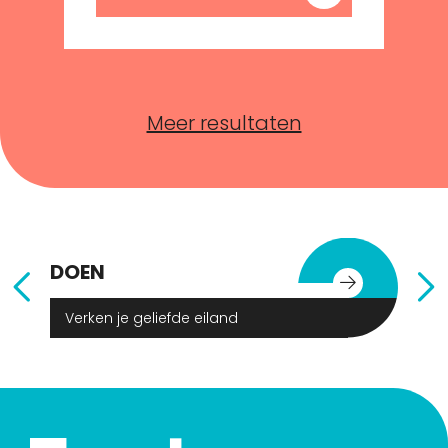
Meer resultaten
DOEN
E
Verken je geliefde eiland