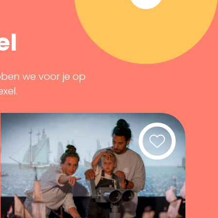
el
bben we voor je op
exel.