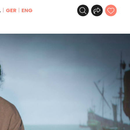
L
GER
ENG