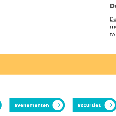
D
De
ma
te
Evenementen
Excursies