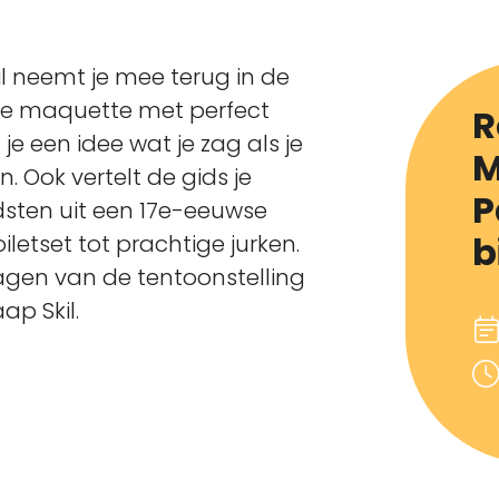
 neemt je mee terug in de
te maquette met perfect
R
e een idee wat je zag als je
M
en. Ook vertelt de gids je
P
dsten uit een 17e-eeuwse
b
letset tot prachtige jurken.
dagen van de tentoonstelling
p Skil.