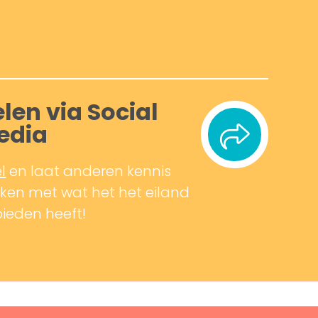
len via Social
edia
l
en laat anderen kennis
en met wat het het eiland
bieden heeft!