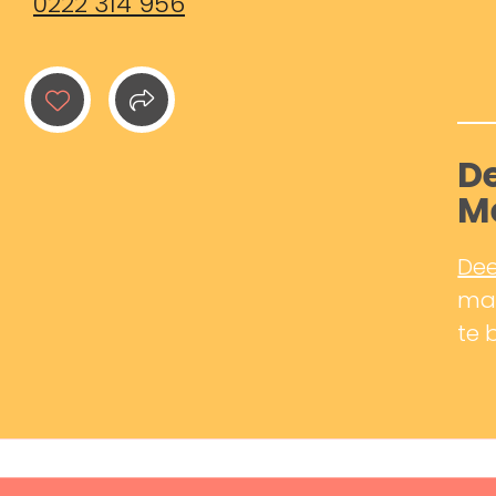
0222 314 956
De
M
Dee
mak
te 